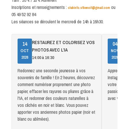
Inscriptions et renseignements :
ou
clubinfo.stbenoit@gmail.com
05 49 52 92 84
Les séances se déroulent le mercredi de 14h à 16h30.
RESTAUREZ ET COLORISEZ VOS
IN
14
04
PHOTOS AVEC L’IA
14:0
OCT
NOV
14:00 à 16:30
2026
2026
Redonnez une seconde jeunesse à vos
Apprenez à u
souvenirs de famille ! En 2 heures, découvrez
Instagram. 
comment numériser proprement une photo
votre profil
papier, effacer les rayures ou pliures grâce à
passions, pu
l'IA, et redonner des couleurs naturelles à
avec vos pr
vos clichés en noir et blanc. Vous pouvez
apporter vos anciennes photos papier (noir et
blanc ou abîmées).