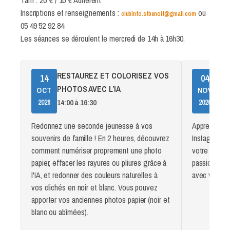
Inscriptions et renseignements :
ou
clubinfo.stbenoit@gmail.com
05 49 52 92 84
Les séances se déroulent le mercredi de 14h à 16h30.
RESTAUREZ ET COLORISEZ VOS
IN
14
04
PHOTOS AVEC L’IA
14:0
OCT
NOV
14:00 à 16:30
2026
2026
Redonnez une seconde jeunesse à vos
Apprenez à u
souvenirs de famille ! En 2 heures, découvrez
Instagram. 
comment numériser proprement une photo
votre profil
papier, effacer les rayures ou pliures grâce à
passions, pu
l'IA, et redonner des couleurs naturelles à
avec vos pr
vos clichés en noir et blanc. Vous pouvez
apporter vos anciennes photos papier (noir et
blanc ou abîmées).