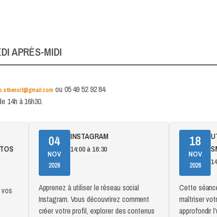
DI APRÈS-MIDI
ou 05 49 52 92 84
fo.stbenoit@gmail.com
de 14h à 16h30.
INSTAGRAM
UTILISER SON
04
18
OTOS
S
14:00 à 16:30
NOV
NOV
14
2026
2026
Apprenez à utiliser le réseau social
Cette séance
 vos
Instagram. Vous découvrirez comment
maîtriser votr
créer votre profil, explorer des contenus
approfondir 