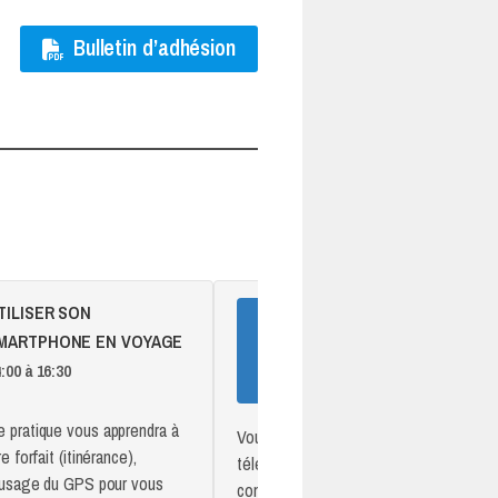
Bulletin d’adhésion
GOOGLE PHOTOS :
02
MARTPHONE EN VOYAGE
RANGER ET PARTAGER
DÉC
SES SOUVENIRS
:00 à 16:30
2026
14:00 à 16:30
 pratique vous apprendra à
Vous avez plein de photos sur votre
e forfait (itinérance),
téléphone mais vous ne savez pas trop
l'usage du GPS pour vous
comment les ranger, les retoucher ou l