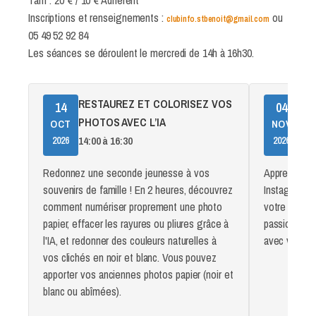
Inscriptions et renseignements :
ou
clubinfo.stbenoit@gmail.com
05 49 52 92 84
Les séances se déroulent le mercredi de 14h à 16h30.
RESTAUREZ ET COLORISEZ VOS
IN
14
04
PHOTOS AVEC L’IA
14:0
OCT
NOV
14:00 à 16:30
2026
2026
Redonnez une seconde jeunesse à vos
Apprenez à u
souvenirs de famille ! En 2 heures, découvrez
Instagram. 
comment numériser proprement une photo
votre profil
papier, effacer les rayures ou pliures grâce à
passions, pu
l'IA, et redonner des couleurs naturelles à
avec vos pr
vos clichés en noir et blanc. Vous pouvez
apporter vos anciennes photos papier (noir et
blanc ou abîmées).